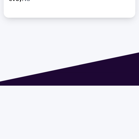
Dirección: Isidoro de María 1614 piso 6 | Tel.: 2924 1925
interno 1612 | pedeciba@pedeciba.edu.uy
Razón Social: PROGRAMA DE DESARROLLO DE LAS