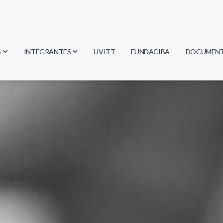
S
INTEGRANTES
UVITT
FUNDACIBA
DOCUMEN
gía
Investigadores
Actas
Estudiantes
Reglament
encias
Egresados
Document
mática
mática
ica