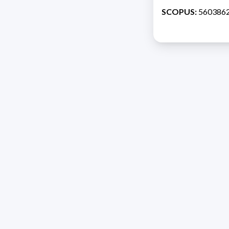
SCOPUS:
560386
Direcc
Razón