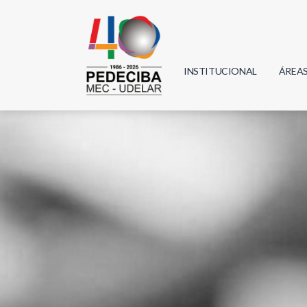
INSTITUCIONAL
ÁREA
Biolo
Física
Geoci
Infor
Mate
Quím