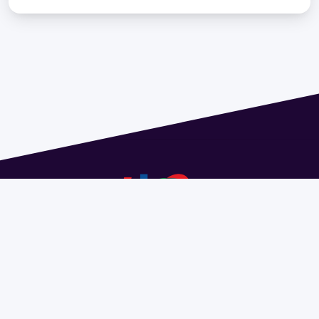
Dirección: Isidoro de María 1614 piso 6 | Tel.: 2924 1925
interno 1612 | pedeciba@pedeciba.edu.uy
Razón Social: PROGRAMA DE DESARROLLO DE LAS
CIENCIAS BASICAS PEDECIBA