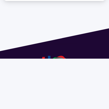
Dirección: Isidoro de María 1614 piso 6 | Tel.: 2924 1925
interno 1612 | pedeciba@pedeciba.edu.uy
Razón Social: PROGRAMA DE DESARROLLO DE LAS
CIENCIAS BASICAS PEDECIBA