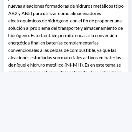
nuevas aleaciones formadoras de hidruros metálicos (tipo
AB2 y AB5) para utilizar como almacenadores
electroquímicos de hidrógeno, con el fin de proponer una
solución al problema del transporte y almacenamiento de
hidrógeno. Esto también permite encararla conversión
energética final en baterías complementarias
convencionales a las celdas de combustible, ya que las
aleaciones estudiadas son materiales activos en baterías
de níquel e hidruro metálico (Ni-MH). Es en este tema se
enmarcaron mis estudios de Doctorado. Para estos fines
he diseñado un laboratorio container con condiciones de
seguridad para estudios de hidrógeno gaseoso en cinética
isocórica, instalado en el predio del CIN. Luego de
doctorarme continué con el desarrollo de nuevos
materiales para baterías, iniciando una nueva línea de
investigación dentro del grupo del cual soy Responsable.
He realizado estudios electroquímicos en cátodos para
baterías Li-ion y desarrollando una nueva línea de