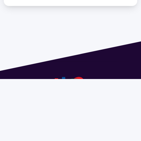
Dirección: Isidoro de María 1614 piso 6 | Tel.: 2924 1925
interno 1612 | pedeciba@pedeciba.edu.uy
Razón Social: PROGRAMA DE DESARROLLO DE LAS
CIENCIAS BASICAS PEDECIBA