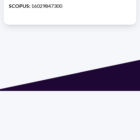
SCOPUS:
16029847300
Dirección: Isidoro de María 1614 piso 6 | Tel.: 2924 1925
interno 1612 | pedeciba@pedeciba.edu.uy