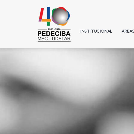
INSTITUCIONAL
ÁREA
Biolo
Física
Geoci
Infor
Mate
Quím