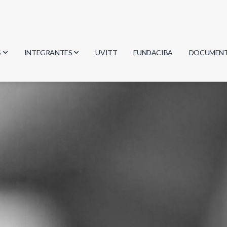
S
INTEGRANTES
UVITT
FUNDACIBA
DOCUMEN
gía
Investigadores
Actas
Estudiantes
Reglament
encias
Egresados
Document
mática
mática
ica