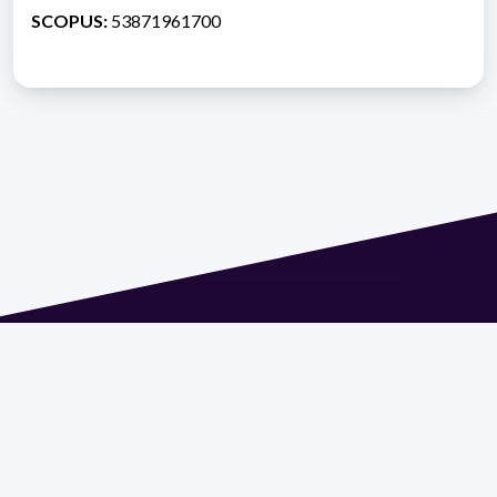
SCOPUS:
53871961700
Dirección: Isidoro de María 1614 piso 6 | Tel.: 2924 1925
interno 1612 | pedeciba@pedeciba.edu.uy