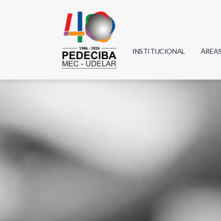
INSTITUCIONAL
ÁREA
Biolo
Física
Geoci
Infor
Mate
Quím