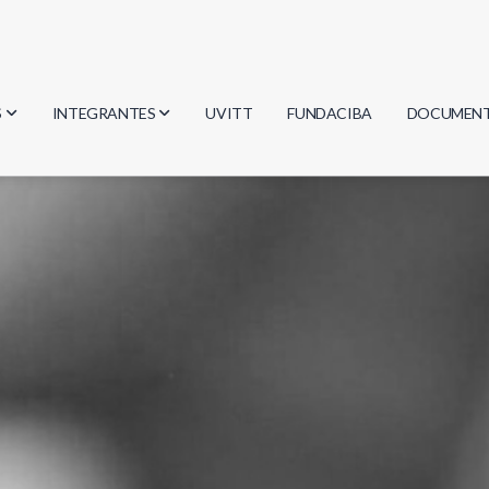
S
INTEGRANTES
UVITT
FUNDACIBA
DOCUMEN
gía
Investigadores
Actas
Estudiantes
Reglament
encias
Egresados
Document
mática
mática
ica