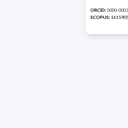
ORCID:
0000-0003
SCOPUS:
161590
Direcc
Razón