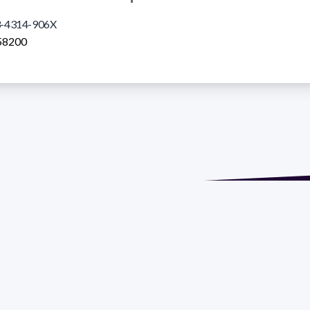
-4314-906X
58200
ión: Isidoro de María 1614 piso 6 | Tel.: 2924 1925 interno 1612
 Social: PROGRAMA DE DESARROLLO DE LAS CIENCIAS BASI