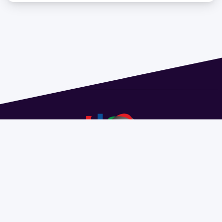
Dirección: Isidoro de María 1614 piso 6 | Tel.: 2924 1925
interno 1612 | pedeciba@pedeciba.edu.uy
Razón Social: PROGRAMA DE DESARROLLO DE LAS
CIENCIAS BASICAS PEDECIBA