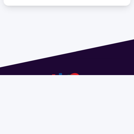
Dirección: Isidoro de María 1614 piso 6 | Tel.: 2924 1925
interno 1612 | pedeciba@pedeciba.edu.uy
Razón Social: PROGRAMA DE DESARROLLO DE LAS
CIENCIAS BASICAS PEDECIBA