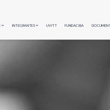
S
INTEGRANTES
UVITT
FUNDACIBA
DOCUMEN
gía
Investigadores
Actas
Estudiantes
Reglament
encias
Egresados
Document
mática
mática
ica