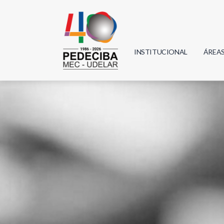
INSTITUCIONAL
ÁREA
Biolo
Física
Geoci
Infor
Mate
Quím