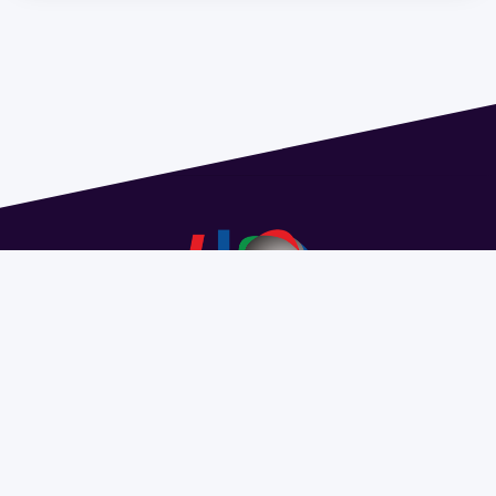
Dirección: Isidoro de María 1614 piso 6 | Tel.: 2924 1925
interno 1612 | pedeciba@pedeciba.edu.uy
Razón Social: PROGRAMA DE DESARROLLO DE LAS
CIENCIAS BASICAS PEDECIBA