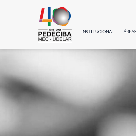
INSTITUCIONAL
ÁREA
Biolo
Física
Geoci
Infor
Mate
Quím