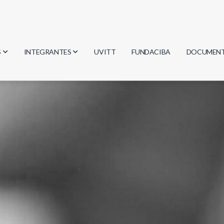
S
INTEGRANTES
UVITT
FUNDACIBA
DOCUMEN
gía
Investigadores
Actas
Estudiantes
Reglament
encias
Egresados
Document
mática
mática
ica