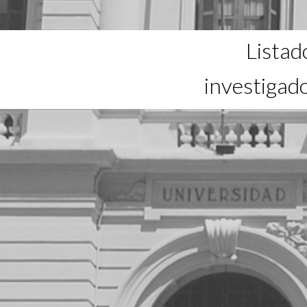
Listad
investigad