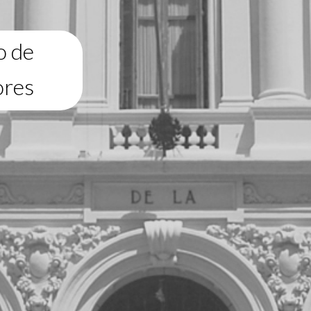
o de
ores