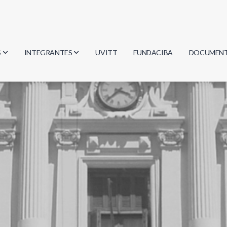
S
INTEGRANTES
UVITT
FUNDACIBA
DOCUMEN
gía
Investigadores
Actas
Estudiantes
Reglament
encias
Egresados
Document
mática
mática
ica