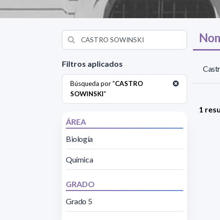
Nom
Filtros aplicados
Castr
Búsqueda por "
CASTRO
SOWINSKI
"
1 res
ÁREA
Biología
Química
GRADO
Grado 5