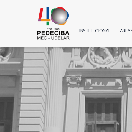
INSTITUCIONAL
ÁREA
Biolo
Física
Geoci
Infor
Mate
Quím