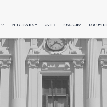
S
INTEGRANTES
UVITT
FUNDACIBA
DOCUMEN
gía
Investigadores
Actas
Estudiantes
Reglament
encias
Egresados
Document
mática
mática
ica