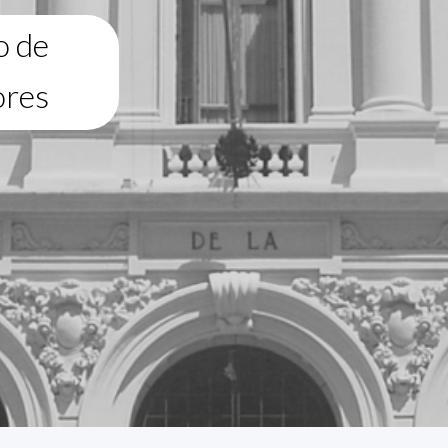
o de
ores