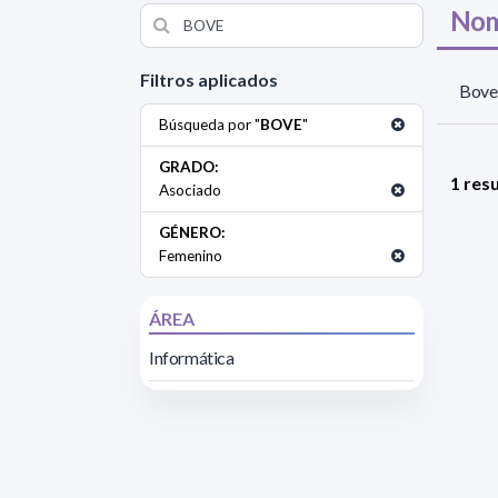
Nom
Filtros aplicados
Bove 
Búsqueda por "
BOVE
"
GRADO:
1 res
Asociado
GÉNERO:
Femenino
ÁREA
Informática