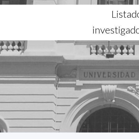
Listad
investigad