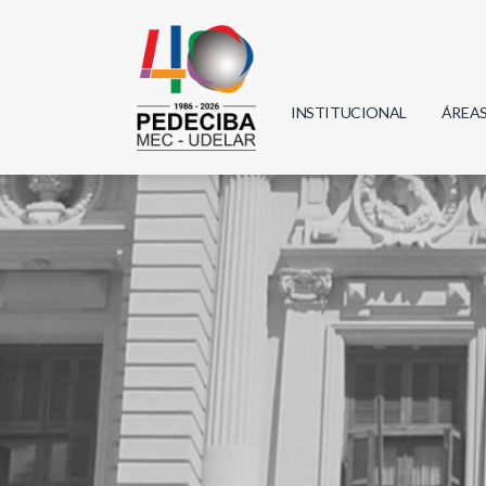
INSTITUCIONAL
ÁREA
Biolo
Física
Geoci
Infor
Mate
Quím