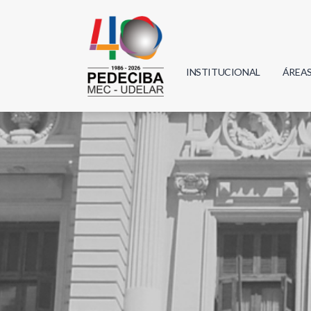
INSTITUCIONAL
ÁREA
Biolo
Física
Geoci
Infor
Mate
Quím