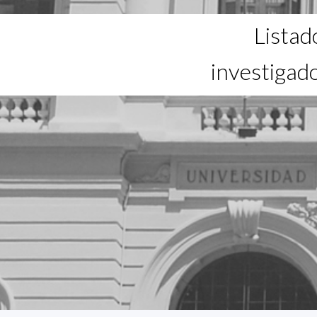
Listad
investigad