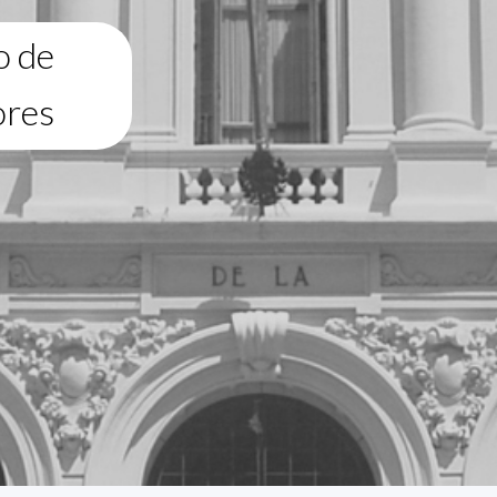
o de
ores