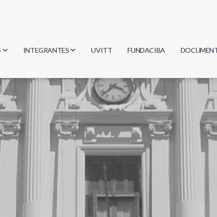
S
INTEGRANTES
UVITT
FUNDACIBA
DOCUMEN
gía
Investigadores
Actas
Estudiantes
Reglament
encias
Egresados
Document
mática
mática
ica