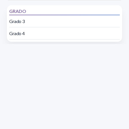
GRADO
Grado 3
Grado 4
Dirección: Isidoro de María 1614 piso 6 | Tel.: 2924 1925
interno 1612 | pedeciba@pedeciba.edu.uy