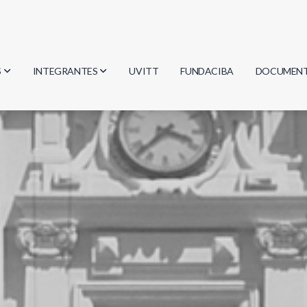
S
INTEGRANTES
UVITT
FUNDACIBA
DOCUMEN
gía
Investigadores
Actas
Estudiantes
Reglament
encias
Egresados
Document
mática
mática
ica