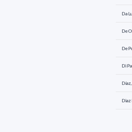
Da Lu
De Ol
De Po
Di Pa
Díaz,
Diaz 
Dufor