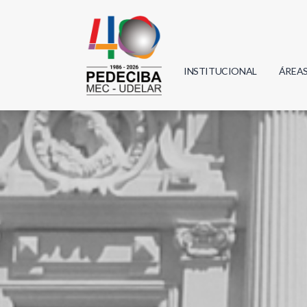
INSTITUCIONAL
ÁREA
Biolo
Física
Geoci
Infor
Mate
Quím