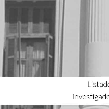
Listad
investigad