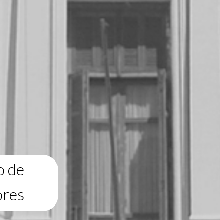
o de
ores