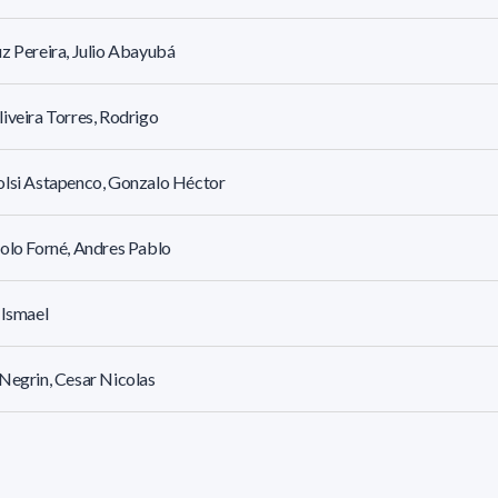
z Pereira, Julio Abayubá
iveira Torres, Rodrigo
lsi Astapenco, Gonzalo Héctor
olo Forné, Andres Pablo
 Ismael
Negrin, Cesar Nicolas
t Y Alvarez Zorrilla De San Martín, Guillermo