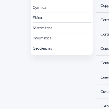
Coppo
Química
Física
Corre
Matemática
Corte
Informática
Geociencias
Cousi
Couto
Cueva
Curti
D Ana