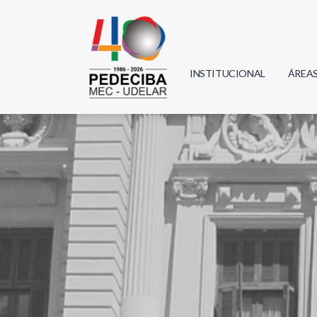
INSTITUCIONAL
ÁREA
Biolo
Física
Geoci
Infor
Mate
Quím