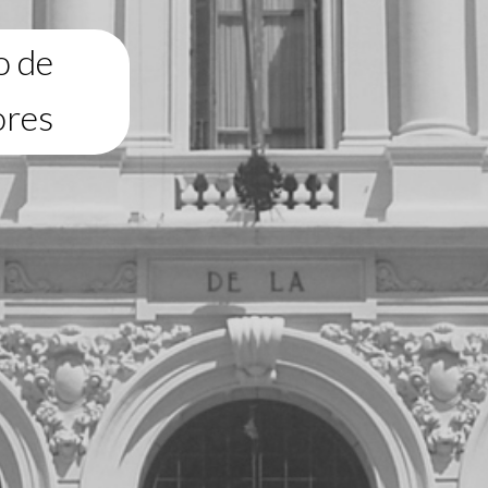
o de
ores