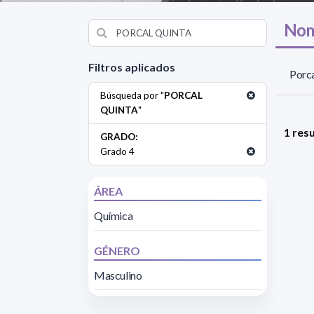
Nom
Filtros aplicados
Porca
Búsqueda por "
PORCAL
QUINTA
"
1 res
GRADO:
Grado 4
ÁREA
Química
GÉNERO
Masculino