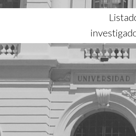
Listad
investigad