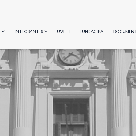
S
INTEGRANTES
UVITT
FUNDACIBA
DOCUMEN
gía
Investigadores
Actas
Estudiantes
Reglament
encias
Egresados
Document
mática
mática
ica