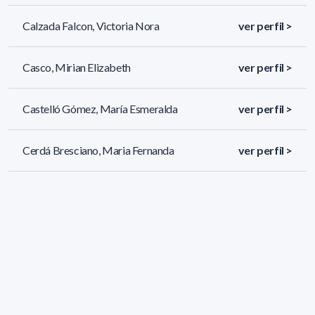
Calzada Falcon, Victoria Nora
ver perfil >
Casco, Mirian Elizabeth
ver perfil >
Castelló Gómez, María Esmeralda
ver perfil >
Cerdá Bresciano, Maria Fernanda
ver perfil >
115 resultados (página 1/5)
<
«
1
2
3
4
5
»
>