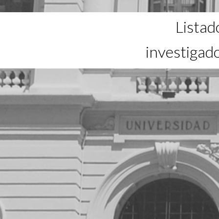
Listad
investigad