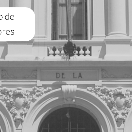
o de
ores