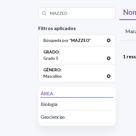
Nom
Filtros aplicados
Mazz
Búsqueda por "
MAZZEO
"
GRADO:
1 res
Grado 5
GÉNERO:
Masculino
ÁREA
Biología
Geociencias