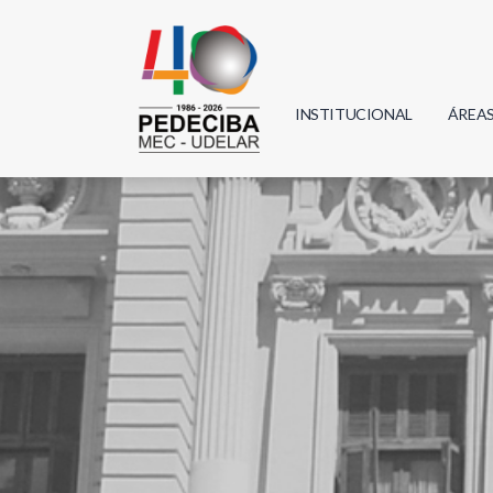
INSTITUCIONAL
ÁREA
Biolo
Física
Geoci
Infor
Mate
Quím