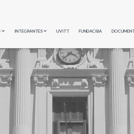
S
INTEGRANTES
UVITT
FUNDACIBA
DOCUMEN
gía
Investigadores
Actas
Estudiantes
Reglament
encias
Egresados
Document
mática
mática
ica