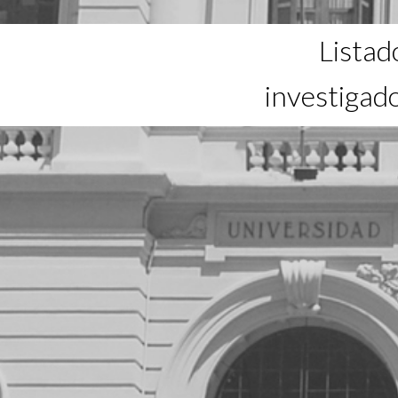
Listad
investigad