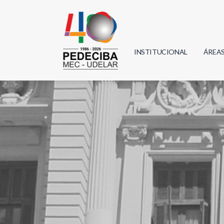
INSTITUCIONAL
ÁREA
Biolo
Física
Geoci
Infor
Mate
Quím