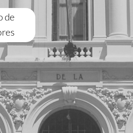
o de
ores