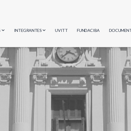
S
INTEGRANTES
UVITT
FUNDACIBA
DOCUMEN
gía
Investigadores
Actas
Estudiantes
Reglament
encias
Egresados
Document
mática
mática
ica