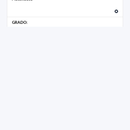
GRADO:
Asociado
GÉNERO:
Masculino