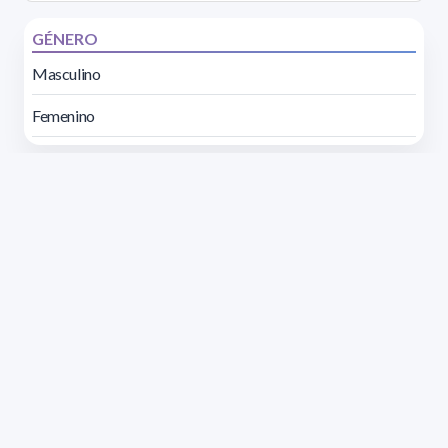
GÉNERO
Masculino
Femenino
Dirección: Isidoro de María 1614 piso 6 | Tel.: 2924 1925
interno 1612 | pedeciba@pedeciba.edu.uy