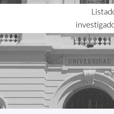
Listad
investigad