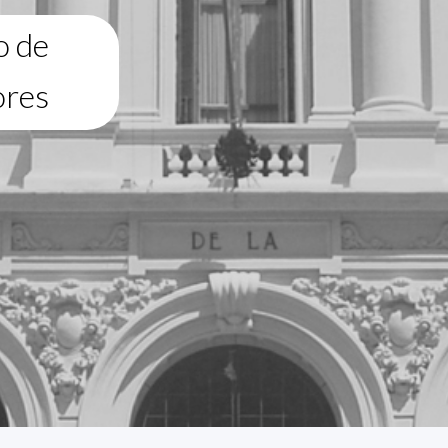
o de
ores