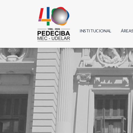
INSTITUCIONAL
ÁREA
Biolo
Física
Geoci
Infor
Mate
Quím