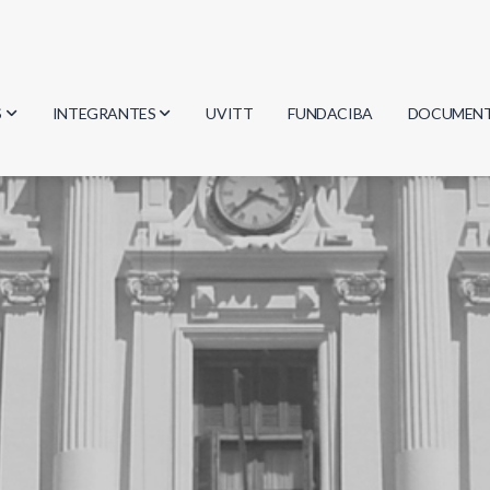
S
INTEGRANTES
UVITT
FUNDACIBA
DOCUMEN
gía
Investigadores
Actas
Estudiantes
Reglament
encias
Egresados
Document
mática
mática
ica