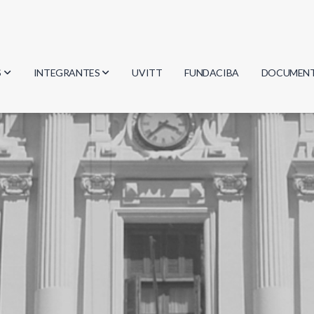
S
INTEGRANTES
UVITT
FUNDACIBA
DOCUMEN
gía
Investigadores
Actas
Estudiantes
Reglament
encias
Egresados
Document
mática
mática
ica