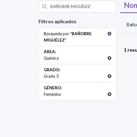
Nom
Filtros aplicados
Bañob
Búsqueda por "
BAÑOBRE
MIGUÉLEZ
"
1 res
ÁREA:
Química
GRADO:
Grado 3
GÉNERO:
Femenino