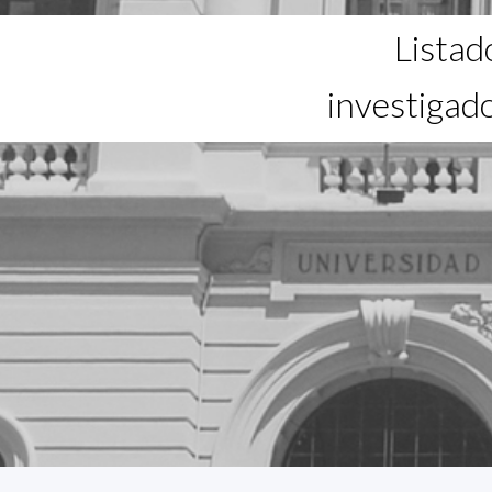
Listad
investigad