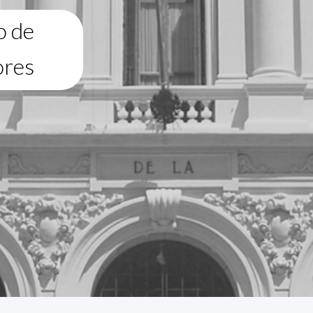
o de
ores