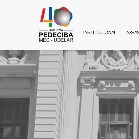
INSTITUCIONAL
ÁREA
Biolo
Física
Geoci
Infor
Mate
Quím