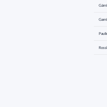
Gámb
Gambi
Pauli
Rossi
Torre
14 re