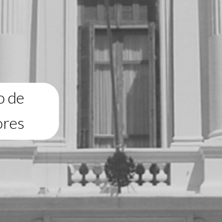
o de
ores