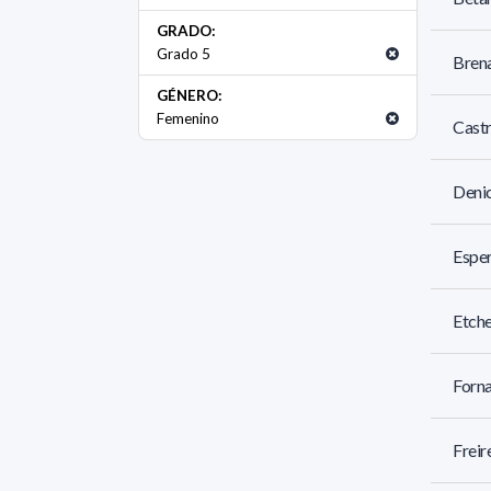
GRADO:
Grado 5
Brena
GÉNERO:
Femenino
Castr
Denic
Esper
Etche
Forna
Freir