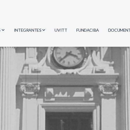
S
INTEGRANTES
UVITT
FUNDACIBA
DOCUMEN
gía
Investigadores
Actas
Estudiantes
Reglament
encias
Egresados
Document
mática
mática
ica