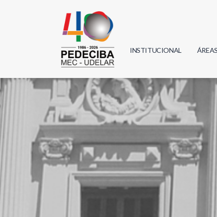
INSTITUCIONAL
ÁREA
Biolo
Física
Geoci
Infor
Mate
Quím