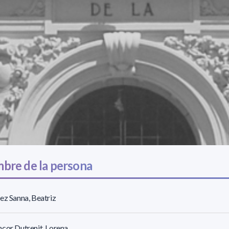
bre de la persona
ez Sanna, Beatriz
cor Dutrenit, Lorena