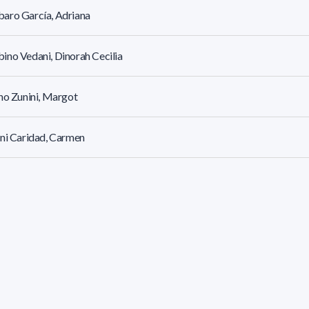
aro García, Adriana
no Vedani, Dinorah Cecilia
no Zunini, Margot
ni Caridad, Carmen
s Carbajal, Julia
sultados (página 1/1)