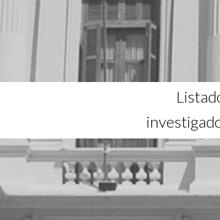
Listad
investigad