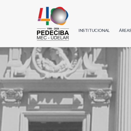
INSTITUCIONAL
ÁREA
Biolo
Física
Geoci
Infor
Mate
Quím