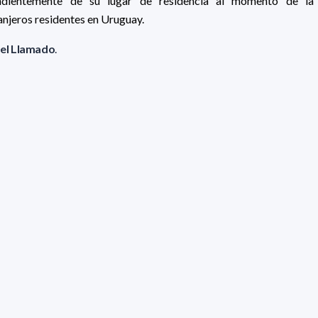
ndientemente de su lugar de residencia al momento de la 
anjeros residentes en Uruguay.
el Llamado
.
mado, deberá ingresar al siguiente formulario:
E POSTULACIÓN
: lunes 21 de julio de 2025
a las 16 h GMT -3
.
rse al correo
llamados@pedeciba.edu.uy