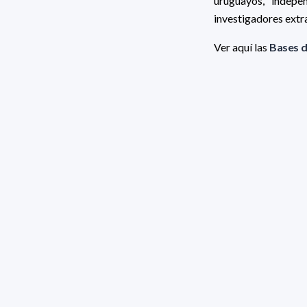
uruguayos, indepe
investigadores extr
Ver aquí las
Bases d
Para postular al lla
FORMULARIO D
Cierre del llamado
BASES 2025
Por consultas dirigi