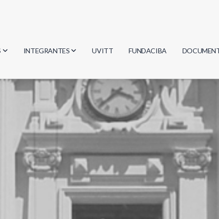
S
INTEGRANTES
UVITT
FUNDACIBA
DOCUMEN
gía
Investigadores
Actas
Estudiantes
Reglament
encias
Egresados
Document
mática
mática
ica