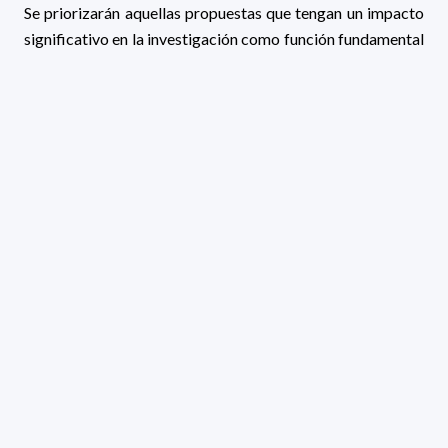
Se priorizarán aquellas propuestas que tengan un impacto
significativo en la investigación como función fundamental
y los equipos adquiridos estarán a disposición de todos los
investigadores del Programa.
Los requisitos, detalles y demás información pertinente se
encuentran disponibles en las bases del llamado:
Bases
2025
.
Las solicitudes deberán serán presentadas a través del
siguiente formulario:
FORMULARIO DE INSCRIPCIÓN
Plazo de postulación: Lunes 28 de julio de 2025 a las 16
hs (GMT -3).
Por consultas dirigirse al mail:
llamados@pedeciba.edu.uy