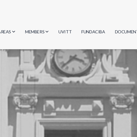
AREAS
MEMBERS
UVITT
FUNDACIBA
DOCUMEN
Biology
Researchers
Minutes
Physics
Students
Regulation
Geosciences
Graduates
Document
Computer Science
Mathematics
Chemistry