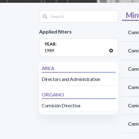
Min
Applied filters
Comi
YEAR:
Comi
1989
AREA
Comis
Directors and Administration
Comi
ORGANO
Comisión Directiva
Comi
Comi