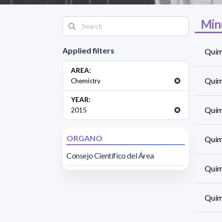
Min
Applied filters
Quími
AREA:
Quími
Chemistry
YEAR:
Quími
2015
ORGANO
Quími
Consejo Científico del Área
Quími
Quími