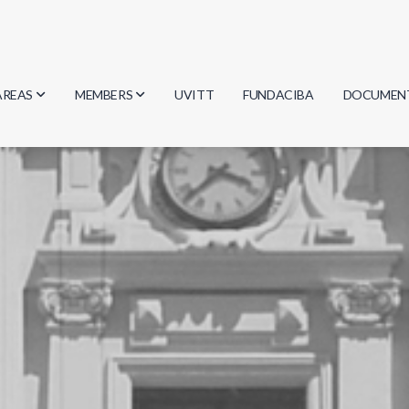
AREAS
MEMBERS
UVITT
FUNDACIBA
DOCUMEN
Biology
Researchers
Minutes
Physics
Students
Regulation
Geosciences
Graduates
Document
Computer Science
Mathematics
Chemistry