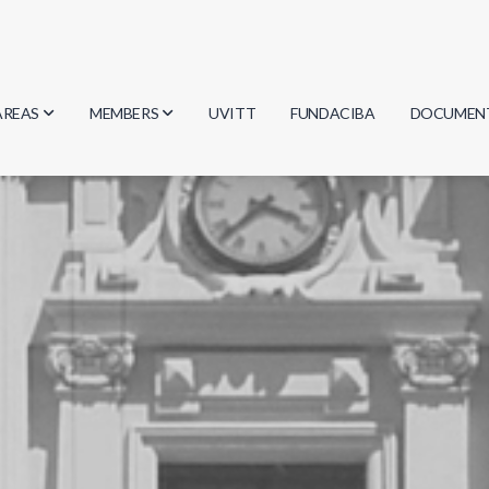
AREAS
MEMBERS
UVITT
FUNDACIBA
DOCUMEN
Biology
Researchers
Minutes
Physics
Students
Regulation
Geosciences
Graduates
Document
Computer Science
Mathematics
Chemistry