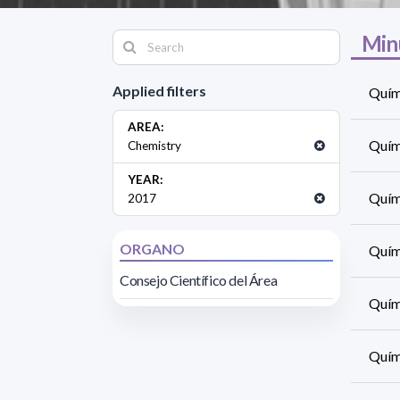
Min
Applied filters
Quími
AREA:
Quími
Chemistry
YEAR:
Quími
2017
ORGANO
Quími
Consejo Científico del Área
Quími
Quími