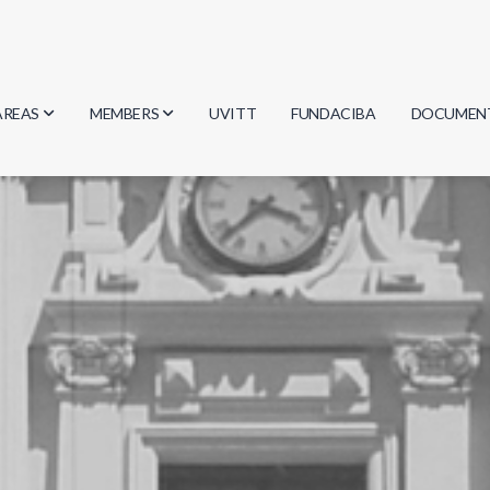
AREAS
MEMBERS
UVITT
FUNDACIBA
DOCUMEN
Biology
Researchers
Minutes
Physics
Students
Regulation
Geosciences
Graduates
Document
Computer Science
Mathematics
Chemistry