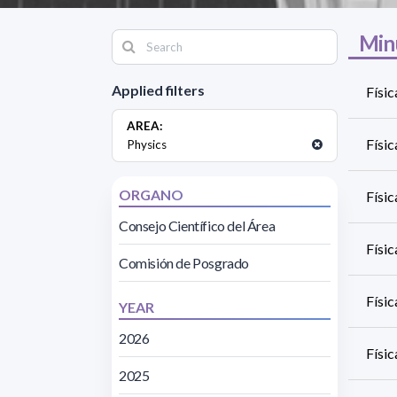
Min
Applied filters
Físic
AREA:
Físi
Physics
ORGANO
Físic
Consejo Científico del Área
Físi
Comisión de Posgrado
Físic
YEAR
2026
Físi
2025