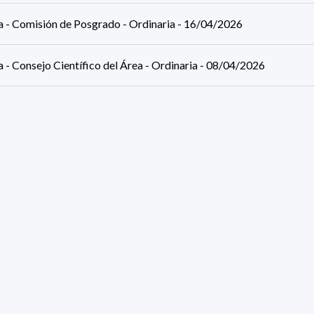
ca - Comisión de Posgrado - Ordinaria - 16/04/2026
a - Consejo Científico del Área - Ordinaria - 08/04/2026
ca - Comisión de Posgrado - Ordinaria - 26/03/2026
a - Consejo Científico del Área - Ordinaria - 18/03/2026
ca - Comisión de Posgrado - Ordinaria - 16/03/2026
ca - Comisión de Posgrado - Ordinaria - 12/03/2026
esults (page 1/38)