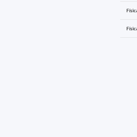
Físi
Físic
Físi
Físic
Físi
Físi
751 r