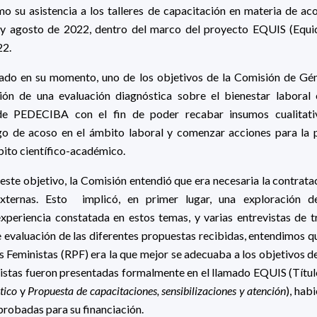
mo su asistencia a los talleres de capacitación en materia de aco
o y agosto de 2022, dentro del marco del proyecto EQUIS (Equid
22.
ado en su momento, uno de los objetivos de la Comisión de G
ación de una evaluación diagnóstica sobre el bienestar laboral
 de PEDECIBA con el fin de poder recabar insumos cualitati
sgo de acoso en el ámbito laboral y comenzar acciones para la 
bito científico-académico.
este objetivo, la Comisión entendió que era necesaria la contrat
externas. Esto implicó, en primer lugar, una exploración d
xperiencia constatada en estos temas, y varias entrevistas de 
 evaluación de las diferentes propuestas recibidas, entendimos q
s Feministas (RPF) era la que mejor se adecuaba a los objetivos d
vistas fueron presentadas formalmente en el llamado EQUIS (Títul
tico
y
Propuesta de capacitaciones, sensibilizaciones y atención
), hab
robadas para su financiación.