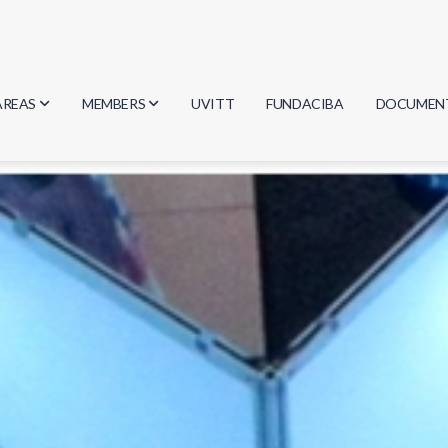
AREAS
MEMBERS
UVITT
FUNDACIBA
DOCUMEN
Biology
Researchers
Minutes
Physics
Students
Regulation
Geosciences
Graduates
Document
Computer Science
Mathematics
Chemistry