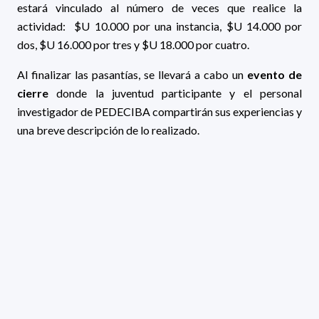
estará vinculado al número de veces que realice la
actividad:
$U 10.000 por una instancia, $U 14.000 por
dos, $U 16.000 por tres y $U 18.000 por cuatro.
Al finalizar las pasantías, se llevará a cabo un
evento de
cierre
donde la juventud participante y el personal
investigador de PEDECIBA compartirán sus experiencias y
una breve descripción de lo realizado.
Convocatoria a la comunidad
investigadora
Se invita a quienes integran la comunidad de
investigación de PEDECIBA a presentar sus
propuestas para recibir al estudiantado
en sus
laboratorios. Su colaboración es esencial para el desarrollo
de esta actividad.
El nuevo plazo de inscripción finaliza el lunes 6 de julio