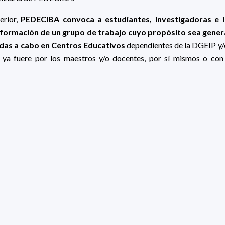
erior,
PEDECIBA convoca a estudiantes, investigadoras e i
formación de un grupo de trabajo cuyo propósito sea gene
adas a cabo en Centros Educativos
dependientes de la DGEIP y/
a fuere por los maestros y/o docentes, por sí mismos o con 
uipo a ser conformado.
Se pretende que el grupo de trabajo a
tivas y recursos educativos abiertos basados en el uso de l
llamado queda abierta el 16/06/26 extendiéndose hasta el martes
isma se llevará a cabo a través del formulario de registro disp
E POSTULACIÓN
irigirse al correo: llamados@pedeciba.edu.uy encabezando
es" seguida del texto que considere pertinente.