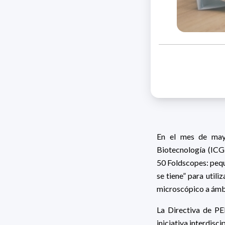
En el mes de mayo
Biotecnología (ICG
50 Foldscopes: pequ
se tiene” para utili
microscópico a ámbi
La Directiva de P
iniciativa interdisc