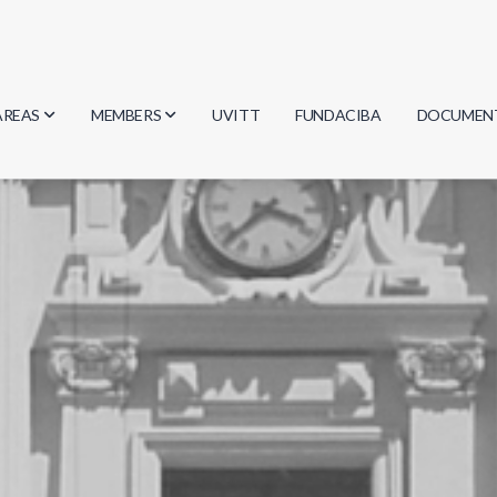
AREAS
MEMBERS
UVITT
FUNDACIBA
DOCUMEN
Biology
Researchers
Minutes
Physics
Students
Regulation
Geosciences
Graduates
Document
Computer Science
Mathematics
Chemistry