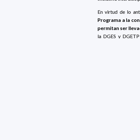
En virtud de lo ant
Programa a la con
permitan ser llev
la DGES y DGETP y
integrantes del eq
experiencias educa
La inscripción al 
(hora 17:00). La m
siguiente link:
FORMULARIO D
Por consultas, d
palabra "Foldscop