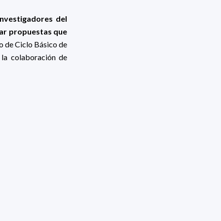
nvestigadores del
rar propuestas que
o de Ciclo Básico de
la colaboración de
borde el diseño de
os Foldscopes.
 30/06/26 inclusive
onible a través del
 el asunto con la