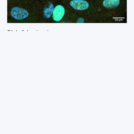
Título: Sobrevivencias
Autor: Marcos Montesano
Descripción:
Plantas de papa (Solanum tuberosum) cultivadas in vitro,
en ausencia de microorganismos, fueron infectadas con
esporas del hongo Botrytis cinerea. A la izquierda, plantas
con ingeniería genética generadas en el laboratorio; a la
derecha, plantas control. Generalmente, las plantas control
se infectan y las otras no. En este caso, tarde en la
infección, se generó contaminación ambiental por breves
aperturas de los frascos y hongos de diversa naturaleza
colonizaron el medio de cultivo vegetal.