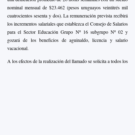
nominal mensual de
$23.462
(pesos uruguayos veintitrés mil
cuatrocientos sesenta y dos). La remuneración prevista recibirá
los incrementos salariales que establezca el Consejo de Salarios
para el Sector Educación Grupo Nº 16 subgrupo Nº 02 y
gozará de los beneficios de aguinaldo, licencia y salario
vacacional.
A los efectos de la realización del llamado se solicita a todos los
interesados en ser responsables de una pasantía que envíen a
partir del 01 de junio y hasta el 11 de junio un correo a
pedeciba_inf@fing.edu.uy
en el que deberán indicar:
Título de su proyecto de pasantía
Breve descripción de no más de 100 palabras
Dirección de contacto para comunicaciones por parte de
los aspirantes.