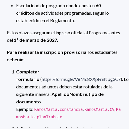
Escolaridad de posgrado donde consten
60
créditos
de actividades programadas, según lo
establecido en el Reglamento.
Estos plazos aseguran el ingreso oficial al Programa antes
del
1º de marzo de 2027
.
Para realizar la inscripción provisoria
, los estudiantes
deberán:
Completar
formulario
(
https://forms.gle/V8Mq8XXpFrnNpg3C7
).
Lo
documentos adjuntos deben estar rotulados de la
siguiente manera:
ApellidoNombre.tipo de
documento
Ejemplo:
,
,
RamosMaria.constancia
RamosMaria.CV
Ra
mosMaria.planTrabajo
Adjuntar en el formulario
todos los documentos