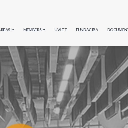
AREAS
MEMBERS
UVITT
FUNDACIBA
DOCUMEN
Biology
Researchers
Minutes
Physics
Students
Regulation
Geosciences
Graduates
Document
Computer Science
Mathematics
Chemistry