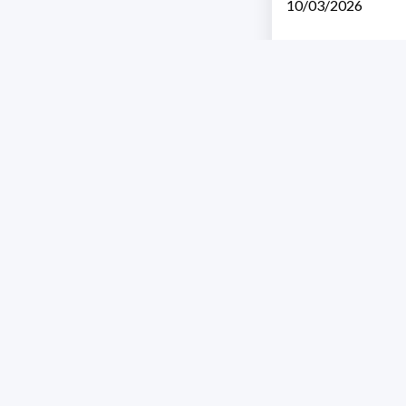
10/03/2026
Address 1614 Isidoro 
Razón Social: PRO