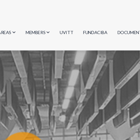
AREAS
MEMBERS
UVITT
FUNDACIBA
DOCUMEN
Biology
Researchers
Minutes
Physics
Students
Regulation
Geosciences
Graduates
Document
Computer Science
Mathematics
Chemistry