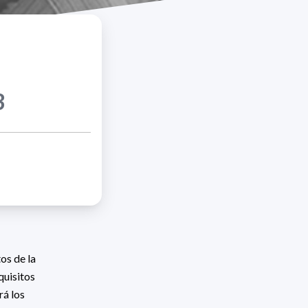
3
os de la
quisitos
rá los