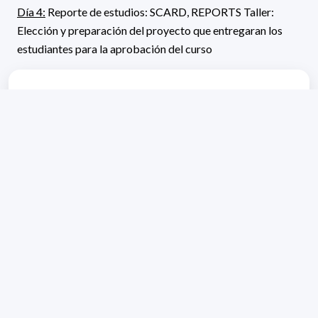
Día 4:
Reporte de estudios: SCARD, REPORTS Taller:
Elección y preparación del proyecto que entregaran los
estudiantes para la aprobación del curso
Teachers:
Prof. Ioannis Sechopoulos del Radboud Medical Centre
de Holanda. Responsable local: Dra. Carolina Rabín.
Credits:
5
Fecha de inicio:
07/04/2022
Fecha de fin:
12/04/2022