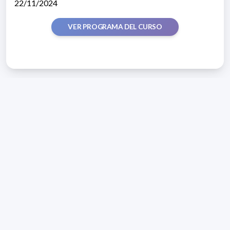
22/11/2024
VER PROGRAMA DEL CURSO
Address 1614 Isidoro de María. Floor 6 - Faculty of
Chemistry | Call (+598) 2924 1925 extension 1612 |
pedeciba@pedeciba.edu.uy