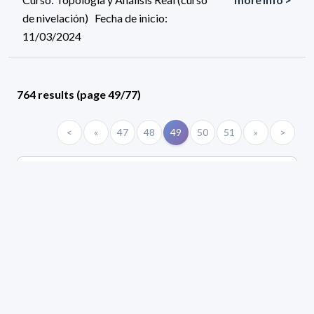
de nivelación) Fecha de inicio:
11/03/2024
764 results (page 49/77)
<
«
47
48
49
50
51
»
>
AREA
Biology
Geosciences
Mathematics