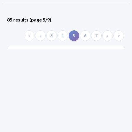
85 results (page 5/9)
<
«
3
4
5
6
7
»
>
Applied filters
AREA:
Chemistry