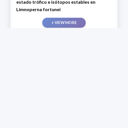
estado trófico e isótopos estables en
Limnoperna fortunei
+ VIEW MORE
Evaluación del uso de sensores remotos
para la identificación de oil seeps en áreas
offshore de la República Oriental del
Uruguay