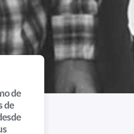
mo de
s de
 desde
us