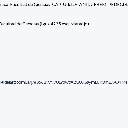
ímica, Facultad de Ciencias, CAP-UdelaR, ANII, CEBEM, PEDECI
Facultad de Ciencias (Iguá 4225 esq. Mataojo)
rtual-udelar.zoom.us/j/89662979701?pwd=2G0JGaymL6K8mEJ7O4
Defensas recientes