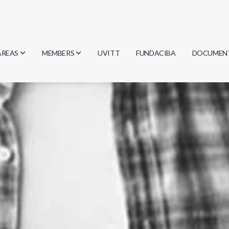
AREAS
MEMBERS
UVITT
FUNDACIBA
DOCUMEN
Biology
Researchers
Minutes
Physics
Students
Regulation
Geosciences
Graduates
Document
Computer Science
Mathematics
Chemistry