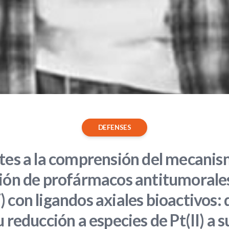
DEFENSES
tes a la comprensión del mecanis
ión de profármacos antitumorale
) con ligandos axiales bioactivos:
u reducción a especies de Pt(II) a s