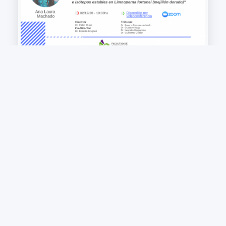
Aproximación a la determinación de la
calidad de agua en cuencas hidrográficas de
Uruguay mediante el uso de índices de
estado trófico e isótopos estables en
Limnoperna fortunei
+ VIEW MORE